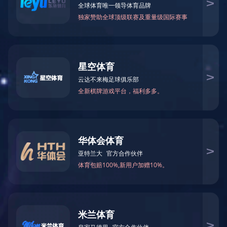
中国水利网：河南：抢抓时机 全面
2020年全省水利工作会议在郑州召开
省厅发文：未开工的项目增加防疫经
返岗复工需谨记这些防控知识
建筑工程常见的施工顺序
联系我们
公司地址：河南省郑州市纬五路39号
电 话：0371-55597221/55597223
电 话：
0371-55597286
网 址：www.redsherry.com
邮 编：450003
电子邮件：keguangjianli@126.com